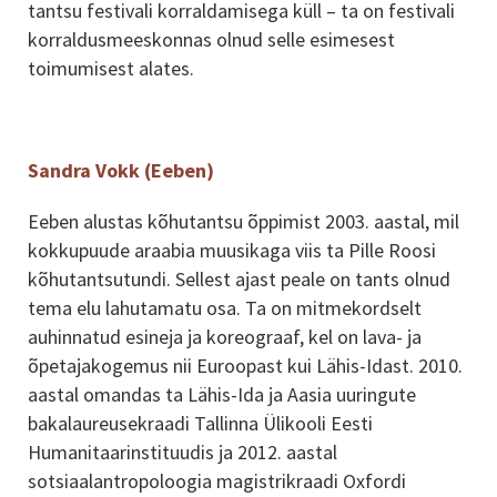
tantsu festivali korraldamisega küll – ta on festivali
korraldusmeeskonnas olnud selle esimesest
toimumisest alates.
Sandra Vokk (Eeben)
Eeben alustas kõhutantsu õppimist 2003. aastal, mil
kokkupuude araabia muusikaga viis ta Pille Roosi
kõhutantsutundi. Sellest ajast peale on tants olnud
tema elu lahutamatu osa. Ta on mitmekordselt
auhinnatud esineja ja koreograaf, kel on lava- ja
õpetajakogemus nii Euroopast kui Lähis-Idast. 2010.
aastal omandas ta Lähis-Ida ja Aasia uuringute
bakalaureusekraadi Tallinna Ülikooli Eesti
Humanitaarinstituudis ja 2012. aastal
sotsiaalantropoloogia magistrikraadi Oxfordi