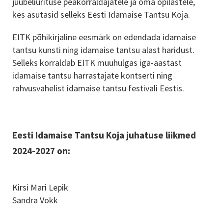
juubeliürituse peakorraldajatele ja oma õpilastele,
kes asutasid selleks Eesti Idamaise Tantsu Koja.
EITK põhikirjaline eesmärk on edendada idamaise
tantsu kunsti ning idamaise tantsu alast haridust.
Selleks korraldab EITK muuhulgas iga-aastast
idamaise tantsu harrastajate kontserti ning
rahvusvahelist idamaise tantsu festivali Eestis.
Eesti Idamaise Tantsu Koja juhatuse liikmed
2024-2027 on:
Kirsi Mari Lepik
Sandra Vokk