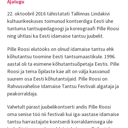
Ajalugu
22. oktoobril 2016 tähistatati Tallinnas Lindakivi
kultuurikeskuses toimunud kontserdiga Eesti ühe
tuntuma tantsupedagoogi ja koreograafi Pille Roosi
ning ühtlasi ka Eesti idamaise tantsu juubelit.
Pille Roosi elutööks on olnud idamaise tantsu ehk
kõhutantsu toomine Eesti tantsumaastikule. 1996.
aastal oli ta esimene kõhutantsuõpetaja Eestis. Pille
Roosi ja tema õpilaste käe alt on välja kasvanud
suurem osa Eesti kõhutantsijaid. Pille Roosi on
Rahvusvahelise Idamaise Tantsu Festivali algataja ja
peakorraldaja.
Vahetult pärast juubelikontserti andis Pille Roosi
oma senise töö nii festivali kui iga-aastase idamaise
tantsu harrastajate kontserdi korraldamisega üle