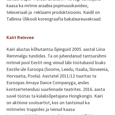
kaasa ka mitme araabia popmuusikavideo,
teleseriaali ja -reklaami produktsioonis. Kaidil on
Tallinna Ülikooli koreograafia bakalaureusekraad.
Kairi Reinvee
Kairi alustas kõhutantsu õpinguid 2005. aastal Liina
Remmelgu tundides. Ta on juhendanud tantsurühmi
mitmel pool Eestit ning viinud läbi töötubasid lisaks
Eestile üle Euroopa (Soome, Leedu, Itaalia, Sloveenia,
Horvaatia, Poola). Aastatel 2011/12 tuuritas ta
Euroopas Amaya Dance Companyga, andes
kontsertetendusi suurlinnade teatrites. 2016. aasta
suvel töötas ta külalisõpetajana Hongkongis. Kairi
on aktiivne sooloartist, kes on tantsinud ka
mitmetes truppides ja teinud kaasa