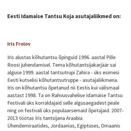
Eesti Idamaise Tantsu Koja asutajaliikmed on:
Iris Frolov
Iris alustas kõhutantsu õpinguid 1996. aastal Pille
Roosi juhendamisel. Tema kõhutantsijakarjäär sai
alguse 1999. aastal tantsutrupi Zahira - üks esimesi
Eesti kutselisi kõhutantsutruppe - asutajaliikmena.
Iris on kõhutantsu õpetanud nii Eestis kui välismaal
aastast 1998. Ta on Rahvusvahelise Idamaise Tantsu
Festivali üks korraldajaid selle algusaegadest peale
ning on festivali üks populaarsemaid õpetajaid. 2007-
2013 töötas Iris tantsijana Araabia
Ühendemiraatides, Jordaanias, Egiptuses, Omaanis