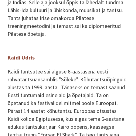
ja Indias. Selle aja jooksul õppis ta lähedalt tundma
Lähis-Ida kultuuri ja ühiskonda, muusikat ja tantsu.
Tants juhatas Irise omakorda Pilatese
treeningmeetodini ja temast sai ka diplomeeritud
Pilatese õpetaja.
Kaidi Udris
Kaidi tantsutee sai alguse 6-aastasena eesti
rahvatantsuansamblis "Sõleke". Kõhutantsuõpinguid
alustas ta 1999. aastal. Tänaseks on temast saanud
Eesti tuntumaid esinejaid ja õpetajaid. Ta on
õpetanud ka festivalidel mitmel poole Euroopat.
Pärast 14 aastat kõhutantsu Euroopas otsustas
Kaidi kolida Egiptusesse, kus algas tema 6-aastane
edukas tantsukarjäär Kairo ooperis, kaasaegse
tantsu trupis "Forsan El Shark". Ta tegi tantsijana