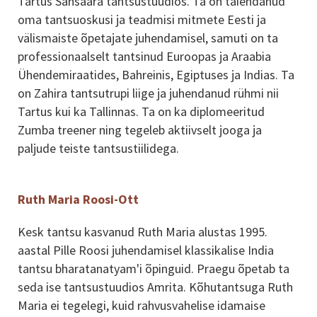
Tartus Sansaara tantsustuudios. Ta on täiendanud
oma tantsuoskusi ja teadmisi mitmete Eesti ja
välismaiste õpetajate juhendamisel, samuti on ta
professionaalselt tantsinud Euroopas ja Araabia
Ühendemiraatides, Bahreinis, Egiptuses ja Indias. Ta
on Zahira tantsutrupi liige ja juhendanud rühmi nii
Tartus kui ka Tallinnas. Ta on ka diplomeeritud
Zumba treener ning tegeleb aktiivselt jooga ja
paljude teiste tantsustiilidega.
Ruth Maria Roosi-Ott
Kesk tantsu kasvanud Ruth Maria alustas 1995.
aastal Pille Roosi juhendamisel klassikalise India
tantsu bharatanatyam'i õpinguid. Praegu õpetab ta
seda ise tantsustuudios Amrita. Kõhutantsuga Ruth
Maria ei tegelegi, kuid rahvusvahelise idamaise