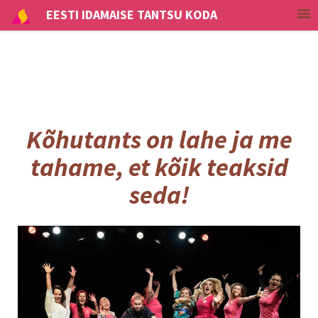
EESTI IDAMAISE TANTSU KODA
Kõhutants on lahe ja me
tahame, et kõik teaksid
seda!