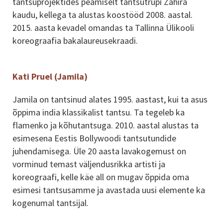
tantsuprojektides peamiselt tantsutrupi Zahira
kaudu, kellega ta alustas koostööd 2008. aastal.
2015. aasta kevadel omandas ta Tallinna Ülikooli
koreograafia bakalaureusekraadi.
Kati Pruel (Jamila)
Jamila on tantsinud alates 1995. aastast, kui ta asus
õppima india klassikalist tantsu. Ta tegeleb ka
flamenko ja kõhutantsuga. 2010. aastal alustas ta
esimesena Eestis Bollywoodi tantsutundide
juhendamisega. Üle 20 aasta lavakogemust on
vorminud temast väljendusrikka artisti ja
koreograafi, kelle käe all on mugav õppida oma
esimesi tantsusamme ja avastada uusi elemente ka
kogenumal tantsijal.