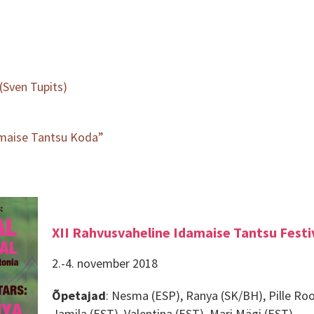
 (Sven Tupits)
damaise Tantsu Koda”
XII Rahvusvaheline Idamaise Tantsu Festi
2.-4. november 2018
Õpetajad
: Nesma (ESP), Ranya (SK/BH), Pille Roos
Jamila (EST), Valentina (EST), Mari Mägi (EST)