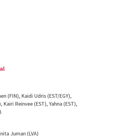
al
en (FIN), Kaidi Udris (EST/EGY),
, Kairi Reinvee (EST), Yahna (EST),
).
rinita Juman (LVA)