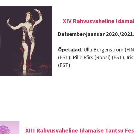
XIV Rahvusvaheline Idamais
Detsember-jaanuar 2020./2021.
Õpetajad
: Ulla Borgenström (FI
(EST), Pille Pärs (Roosi) (EST), Ir
(EST)
XIII Rahvusvaheline Idamaise Tantsu Fes