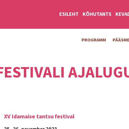
ESILEHT
KÕHUTANTS
KEVA
PROGRAMM
PÄÄSM
FESTIVALI AJALUG
XV Idamaise tantsu festival
25.-26. november 2023