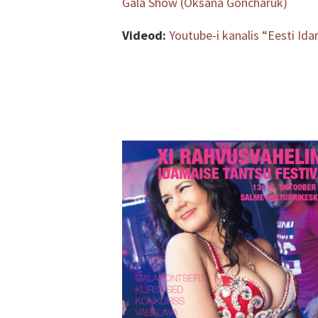
Gala Show (Oksana Goncharuk)
Videod:
Youtube-i kanalis “Eesti I