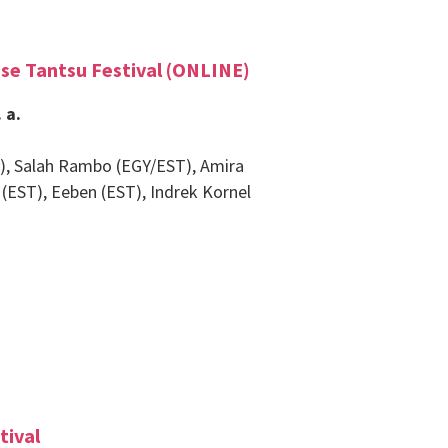
e Tantsu Festival (ONLINE)
 a.
N), Salah Rambo (EGY/EST), Amira
is (EST), Eeben (EST), Indrek Kornel
tival