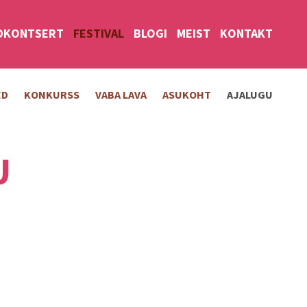
DKONTSERT
FESTIVAL
BLOGI
MEIST
KONTAKT
ED
KONKURSS
VABA LAVA
ASUKOHT
AJALUGU
U