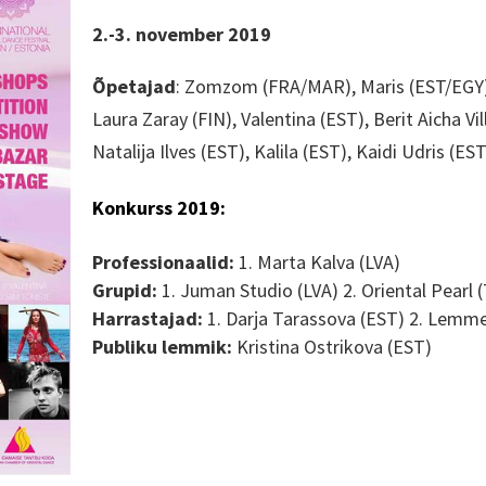
2.-3. november 2019
Õpetajad
:
Zomzom (FRA/MAR), Maris (EST/EGY), I
Laura Zaray (FIN), Valentina (EST), Berit Aicha Vi
Natalija Ilves (EST), Kalila (EST), Kaidi Udris (ES
Konkurss 2019:
Professionaalid
:
1. Marta Kalva (LVA)
Grupid
:
1. Juman Studio (LVA) 2. Oriental Pearl (
Harrastajad
:
1. Darja Tarassova (EST) 2. Lemme 
Publiku lemmik
:
Kristina Ostrikova (EST)